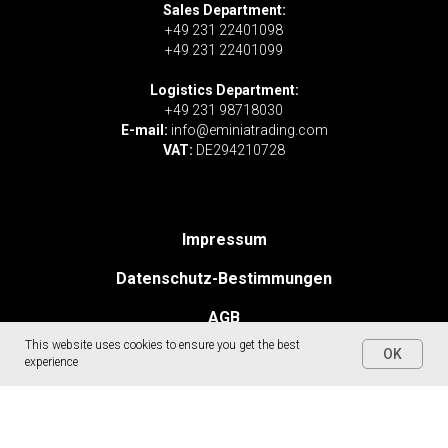
Sales Department:
+49 231 22401098
+49 231 22401099
Logistics Department:
+49 231 98718030
E-mail:
info@eminiatrading.com
VAT:
DE294210728
Impressum
Datenschutz-Bestimmungen
AGB
This website uses cookies to ensure you get the best
OK
experience